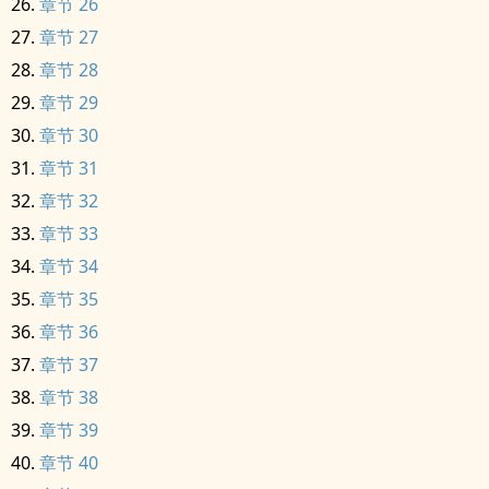
章节 26
章节 27
章节 28
章节 29
章节 30
章节 31
章节 32
章节 33
章节 34
章节 35
章节 36
章节 37
章节 38
章节 39
章节 40