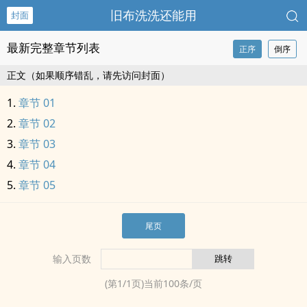
旧布洗洗还能用
封面
最新完整章节列表
正序
倒序
正文（如果顺序错乱，请先访问封面）
章节 01
章节 02
章节 03
章节 04
章节 05
尾页
输入页数
(第
1
/
1
页)当前
100
条/页