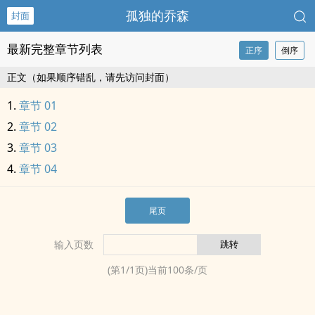
孤独的乔森
封面
最新完整章节列表
正序
倒序
正文（如果顺序错乱，请先访问封面）
章节 01
章节 02
章节 03
章节 04
尾页
输入页数
(第
1
/
1
页)当前
100
条/页