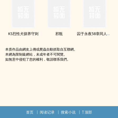
KS烈性犬驯养守则
邪瓶
囚于永夜58章‎同‍‌人‍‍‌补车
本质作品由網友上傳或爬蟲自動抓取自互聯網。
本網為限制級網站，未成年者不可閱覽。
如無意中侵犯了您的權利，敬請聯系我們。
首页
阅读记录
搜索小说
顶部