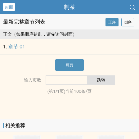
制茶
封面
最新完整章节列表
正序
倒序
正文（如果顺序错乱，请先访问封面）
章节 01
尾页
输入页数
(第
1
/
1
页)当前
100
条/页
相关推荐