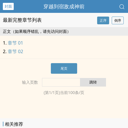
穿越到宿敌成神前
封面
最新完整章节列表
正序
倒序
正文（如果顺序错乱，请先访问封面）
章节 01
章节 02
尾页
输入页数
(第
1
/
1
页)当前
100
条/页
相关推荐