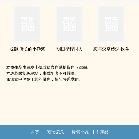
成御 所长的小游戏
明日星程‌同‍‎人‌‍
恋与深空黎深-医生
本质作品由網友上傳或爬蟲自動抓取自互聯網。
本網為限制級網站，未成年者不可閱覽。
如無意中侵犯了您的權利，敬請聯系我們。
首页
阅读记录
搜索小说
顶部