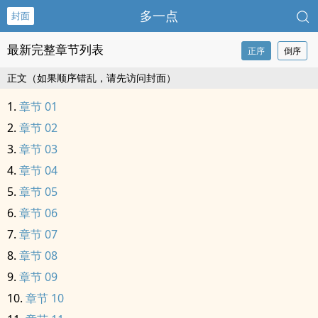
多一点
封面
最新完整章节列表
正序
倒序
正文（如果顺序错乱，请先访问封面）
章节 01
章节 02
章节 03
章节 04
章节 05
章节 06
章节 07
章节 08
章节 09
章节 10