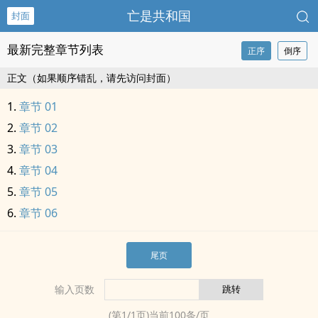
亡是共和国
封面
最新完整章节列表
正序
倒序
正文（如果顺序错乱，请先访问封面）
章节 01
章节 02
章节 03
章节 04
章节 05
章节 06
尾页
输入页数
(第
1
/
1
页)当前
100
条/页