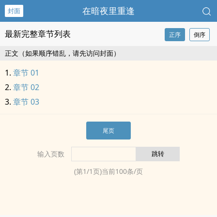
在暗夜里重逢
封面
最新完整章节列表
正序
倒序
正文（如果顺序错乱，请先访问封面）
章节 01
章节 02
章节 03
尾页
输入页数
(第
1
/
1
页)当前
100
条/页