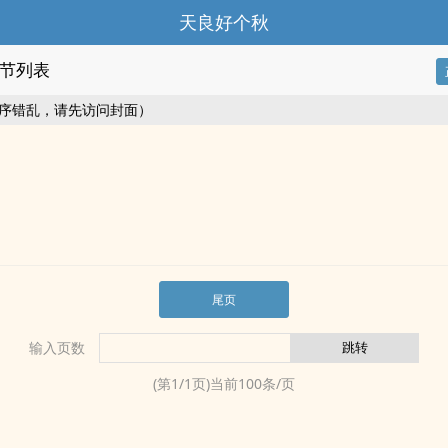
天良好个秋
节列表
序错乱，请先访问封面）
尾页
输入页数
(第
1
/
1
页)当前
100
条/页