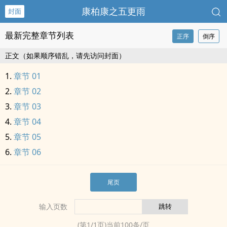
康柏康之五更雨
封面
最新完整章节列表
正序
倒序
正文（如果顺序错乱，请先访问封面）
章节 01
章节 02
章节 03
章节 04
章节 05
章节 06
尾页
输入页数
(第
1
/
1
页)当前
100
条/页