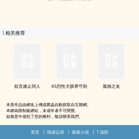
相关推荐
欲言难止‍‌同‍‎‌人‌‌‍
KS烈性犬驯养守则
孤独之友
本质作品由網友上傳或爬蟲自動抓取自互聯網。
本網為限制級網站，未成年者不可閱覽。
如無意中侵犯了您的權利，敬請聯系我們。
首页
阅读记录
搜索小说
顶部