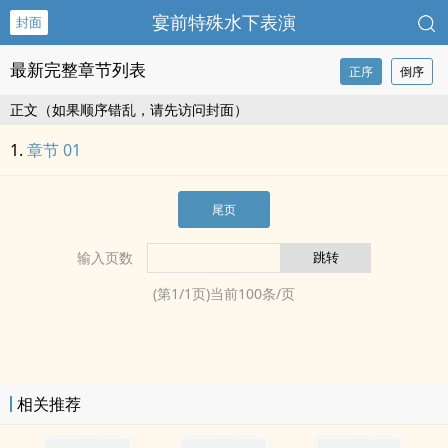
宴前特殊水下表演
封面
最新完整章节列表
正序
倒序
正文（如果顺序错乱，请先访问封面）
章节 01
尾页
输入页数
(第
1
/
1
页)当前
100
条/页
相关推荐