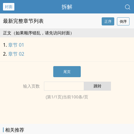
拆解
封面
最新完整章节列表
正序
倒序
正文（如果顺序错乱，请先访问封面）
章节 01
章节 02
尾页
输入页数
(第
1
/
1
页)当前
100
条/页
相关推荐