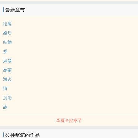
最新章节
结尾
婚后
结婚
爱
风暴
嫣菊
海边
情
沉沦
舔
查看全部章节
公孙罄筑的作品