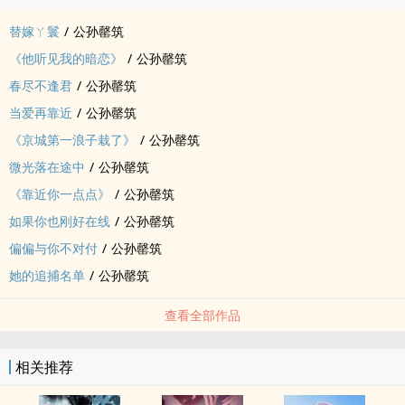
替嫁ㄚ鬟
/
公孙罄筑
《他听见我的暗恋》
/
公孙罄筑
春尽不逢君
/
公孙罄筑
当爱再靠近
/
公孙罄筑
《京城第一浪子栽了》
/
公孙罄筑
微光落在途中
/
公孙罄筑
《靠近你一点点》
/
公孙罄筑
如果你也刚好在线
/
公孙罄筑
偏偏与你不对付
/
公孙罄筑
她的追捕名单
/
公孙罄筑
查看全部作品
相关推荐