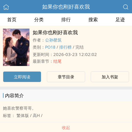
如果你也刚好喜欢我
首页
分类
排行
搜索
足迹
如果你也刚好喜欢我
作者：
公孙罄筑
类别：
‌‍‎P‌‌‎O‎‌1‌‍8‍‎‎
/
排行榜
/
完结
2026-03-23 12:02:02
更新时间：
最新章节：
结尾
立即阅读
章节目录
加入书架
内容简介
她喜欢警察哥哥。
标签： 繁体版 / ‎‍高‎‌‍H‌ /
收起