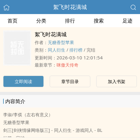
絮飞时花满城
首页
分类
排行
搜索
足迹
絮飞时花满城
作者：
无糖香型苹果
类别：
‎‍‌同‌‎人‌衍生
/
排行榜
/
完结
2026-03-10 12:01:54
更新时间：
最新章节：
咪傲天传奇
立即阅读
章节目录
加入书架
内容简介
李俶/李倓（左右有意义）
无糖香型苹果
剑三[剑侠情缘网络版三] - ‎‍‌同‌‎人‌衍生 - 游戏‎‍‌同‌‎人‌ - BL
短篇 - 完结