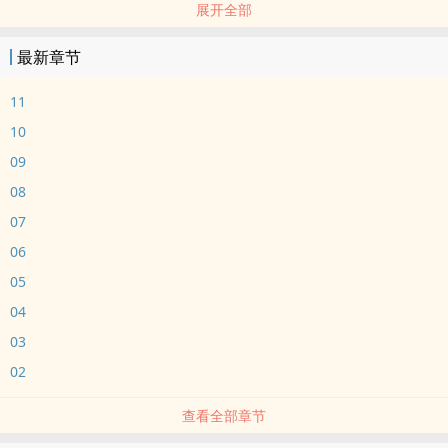
展开全部
当星伦公司的总裁被父母催生
小苏总：大不了我自己来！
最新章节
私设满天飞
逻辑死，为了狗血而狗血，千万别深究！
11
文中所有观点一律不代表作者本人态度，也请不要联系现实orz
10
09
08
07
06
05
04
03
02
查看全部章节