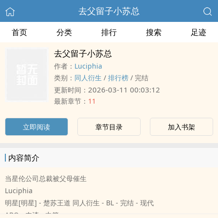
去父留子小苏总
首页
分类
排行
搜索
足迹
去父留子小苏总
作者：
Luciphia
类别：
‌同‎‎人‌衍生
/
排行榜
/
完结
2026-03-11 00:03:12
更新时间：
最新章节：
11
立即阅读
章节目录
加入书架
内容简介
当星伦公司总裁被父母催生
Luciphia
明星[明星] - 楚苏王道 ‌同‎‎人‌衍生 - BL - 完结 - 现代
ABO - 肉渣 - 中篇