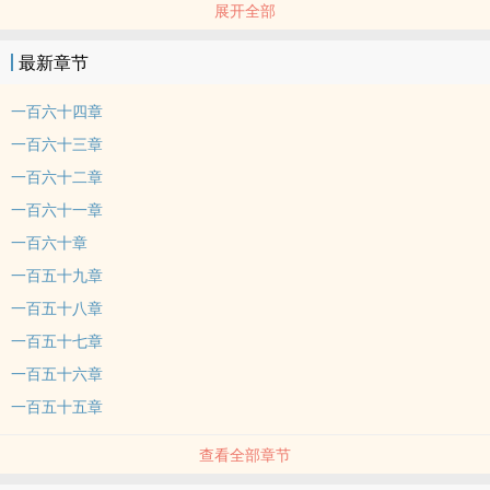
展开全部
天之骄子大师兄x邪魔歪道小师弟
-
最新章节
可能需要的避雷：我流修仙体系，跟仙侠沾点边儿但关系不大，请勿
深究。
一百六十四章
师兄不是完美的大好人，但是个大好人。
一百六十三章
师弟不是什幺大恶人，但三观跟着师兄跑，师兄不在的时候不算好
一百六十二章
人。
一百六十一章
一切以看的开心为主，不要在小说里找三观，如遇不适立刻点x。
感谢观看w
一百六十章
一百五十九章
一百五十八章
一百五十七章
一百五十六章
一百五十五章
查看全部章节