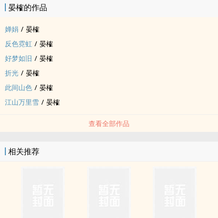
晏榷的作品
婵娟
/
晏榷
反色霓虹
/
晏榷
好梦如旧
/
晏榷
折光
/
晏榷
此间山色
/
晏榷
江山万里雪
/
晏榷
查看全部作品
相关推荐