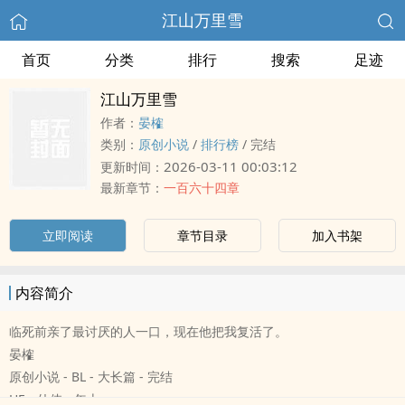
江山万里雪
首页
分类
排行
搜索
足迹
江山万里雪
作者：
晏榷
类别：
原创小说
/
排行榜
/
完结
2026-03-11 00:03:12
更新时间：
最新章节：
一百六十四章
立即阅读
章节目录
加入书架
内容简介
临死前亲了最讨厌的人一口，现在他把我复活了。
晏榷
原创小说 - BL - 大长篇 - 完结
HE - 仙侠 - 年上