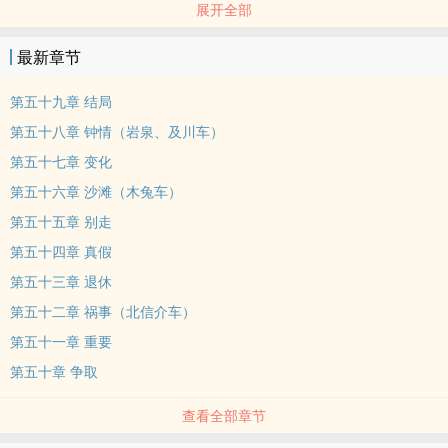
展开全部
3.影片忠实订阅者
4.初恋，无疾而终
最新章节
等等各类型主角， 场景设定都可以提出，能满足的会加入。
排雷：
第五十九章 结局
更新不定，本文肉7剧情3，多男主，成年故事，不喜勿入
第五十八章 钟情（岩泉、及川车）
标签： NPH / BG / 二创 /
第五十七章 变化
第五十六章 沙滩（木兔车）
第五十五章 别走
第五十四章 真假
第五十三章 退休
第五十二章 祸事（北信介车）
第五十一章 重要
第五十章 争取
查看全部章节