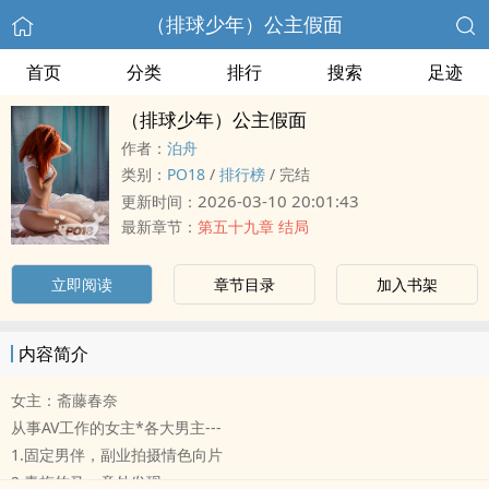
（排球少年）公主假面
首页
分类
排行
搜索
足迹
（排球少年）公主假面
作者：
泊舟
类别：
‍‎‍P‎O‌1‌8‎‌
/
排行榜
/
完结
2026-03-10 20:01:43
更新时间：
最新章节：
第五十九章 结局
立即阅读
章节目录
加入书架
内容简介
女主：斋藤春奈
从事AV工作的女主*各大男主---
1.固定男伴，副业拍摄‌‌情‍色‎向片
2.青梅竹马，意外发现