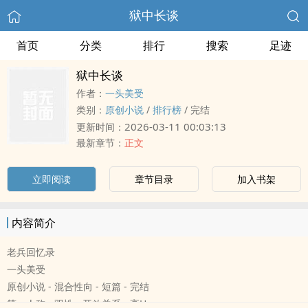
狱中长谈
首页
分类
排行
搜索
足迹
狱中长谈
作者：
一头美受
类别：
原创小说
/
排行榜
/
完结
2026-03-11 00:03:13
更新时间：
最新章节：
正文
立即阅读
章节目录
加入书架
内容简介
老兵回忆录
一头美受
原创小说 - 混合性向 - 短篇 - 完结
第一人称 - 双性 - 开放关系 - ‌‎高‎‍‎H‎