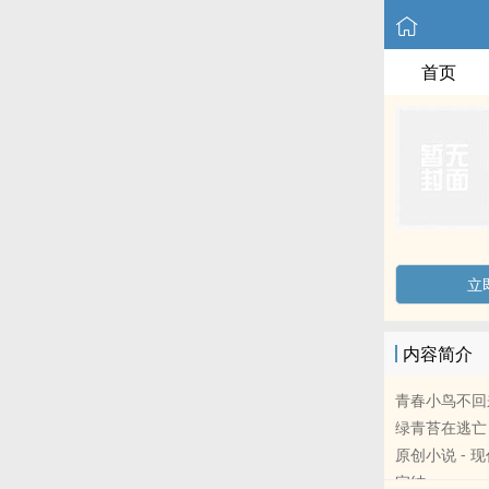
首页
立
内容简介
青春小鸟不回
绿青苔在逃亡
原创小说 - 现代
完结