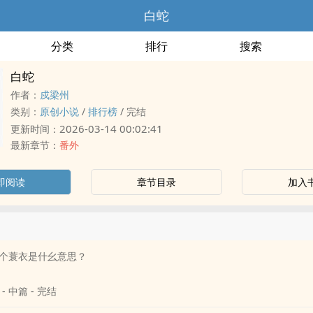
白蛇
分类
排行
搜索
白蛇
作者：
戍梁州
类别：
原创小说
/
排行榜
/
完结
2026-03-14 00:02:41
更新时间：
最新章节：
番外
即阅读
章节目录
加入
个蓑衣是什幺意思？
 - 中篇 - 完结