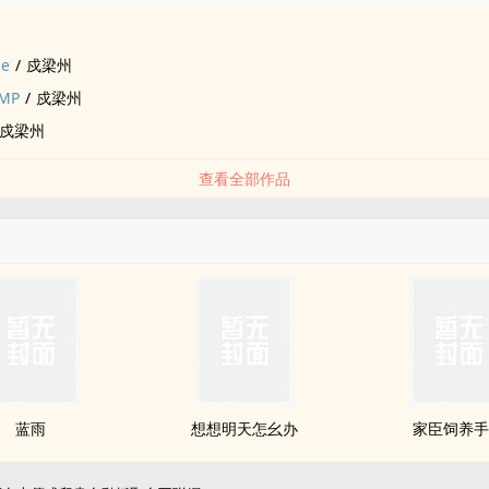
ne
/
戍梁州
MP
/
戍梁州
戍梁州
查看全部作品
蓝雨
想想明天怎幺办
家臣饲养