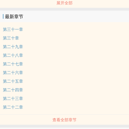
展开全部
师生
外表不良少年内心敏感脆弱攻（秦野：我没有我不是别瞎说！）×不是
最新章节
在倒霉就是在倒霉的路上受（浦桢:你认真的？）
第三十一章
第三十章
第二十九章
第二十八章
第二十七章
第二十六章
第二十五章
第二十四章
第二十三章
第二十二章
查看全部章节