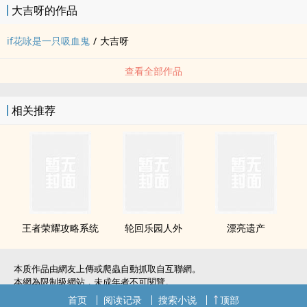
大吉呀的作品
if花咏是一只吸血鬼
/
大吉呀
查看全部作品
相关推荐
王者荣耀攻略系统
轮回乐园人外
漂亮遗产
本质作品由網友上傳或爬蟲自動抓取自互聯網。
本網為限制級網站，未成年者不可閱覽。
如無意中侵犯了您的權利，敬請聯系我們。
首页
阅读记录
搜索小说
顶部