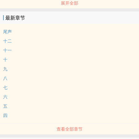
展开全部
最新章节
尾声
十二
十一
十
九
八
七
六
五
四
查看全部章节