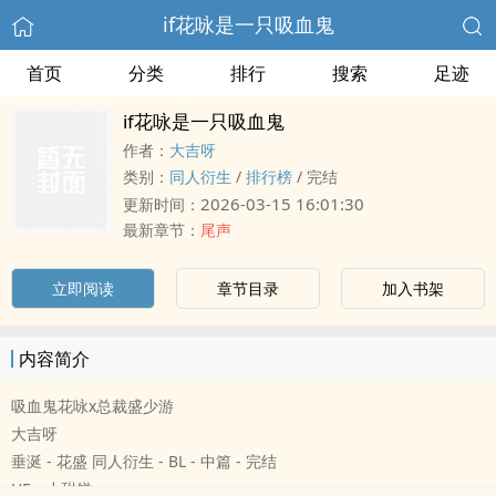
if花咏是一只吸血鬼
首页
分类
排行
搜索
足迹
if花咏是一只吸血鬼
作者：
大吉呀
类别：
‍同‍‎‌人‌‍‎衍生
/
排行榜
/
完结
2026-03-15 16:01:30
更新时间：
最新章节：
尾声
立即阅读
章节目录
加入书架
内容简介
吸血鬼花咏x总裁盛少游
大吉呀
垂涎 - 花盛 ‍同‍‎‌人‌‍‎衍生 - BL - 中篇 - 完结
HE - 小甜饼