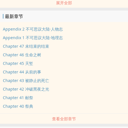
展开全部
2020年写完的旧文，原来发在❀市/米国度，搬过来补充新文的世界
观
最新章节
写得挺烂，慎看
原文案：
Appendix 2 不可思议大陆·人物志
背负着邪恶的诅咒，卡奈尔离开故乡，踏上了逃亡之路。然而这个诅
Appendix 1 不可思议大陆·地理志
咒却使他陷入了一段纠缠不清的关系里。同时，不可思议大陆尘封的
Chapter 47 未结束的结束
秘密，各方斗争的权力也在蠢蠢欲动。
Chapter 46 生命之树
【黑暗重现于世，魔法必将衰亡】
（不可思议大陆系列 No.1)
Chapter 45 天堑
Chapter 44 从前的事
Chapter 43 被静止的死亡
Chapter 42 冲破黑夜之光
Chapter 41 献祭
Chapter 40 祭典
查看全部章节