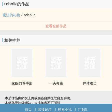
reholic的作品
魔法的礼物
/
reholic
查看全部作品
相关推荐
家臣饲养手册
一头母猪
伴读难当
本质作品由網友上傳或爬蟲自動抓取自互聯網。
本網為限制級網站，未成年者不可閱覽。
如無意中侵犯了您的權利，敬請聯系我們。
首页
阅读记录
搜索小说
顶部