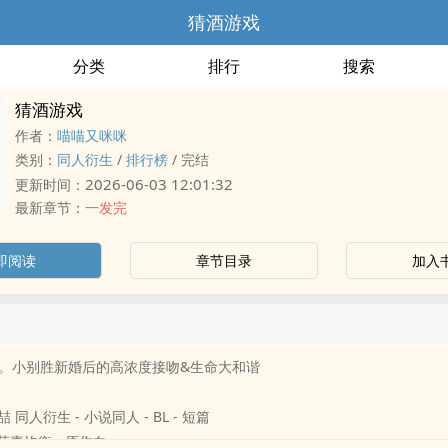
猜酒游戏
分类
排行
搜索
猜酒游戏
作者：
喵喵又咪咪
类别：
‎‌同‍‌‎人‎‌衍生
/
排行榜
/
完结
2026-06-03 12:01:32
更新时间：
最新章节：
一发完
即阅读
章节目录
加入
。小别胜新婚后的高浓度接吻&生命大和谐
‍‌‎人‎‌衍生 - 小说‎‌同‍‌‎人‎‌ - BL - 短篇
- 荤素均衡 - 原作向