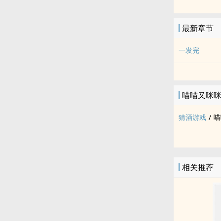
最新章节
一发完
喵喵又咪
猜酒游戏
/
喵
相关推荐