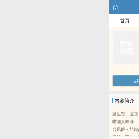
首页
立
内容简介
梁生贺。互攻
喵喵又咪咪
台风眼 - 喆烨喆 ‎‌同
完结 - 互攻 